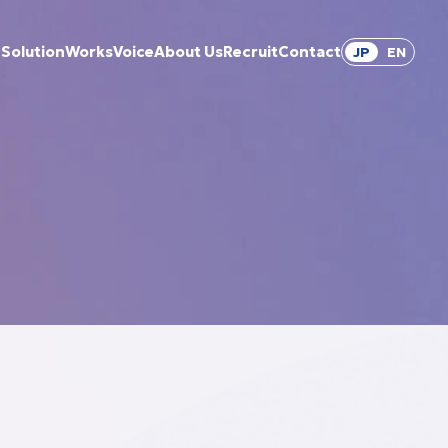
Solution
Works
Voice
About Us
Recruit
Contact
JP
EN