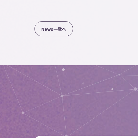
N
e
w
s
一
覧
へ