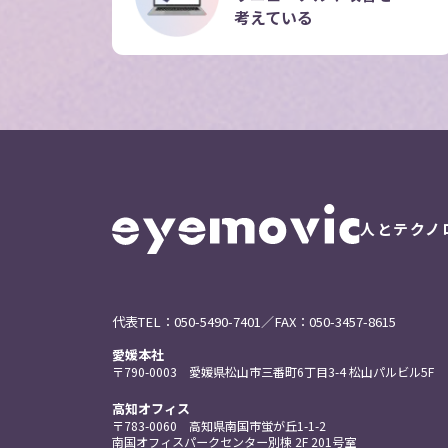
考えている
人とテクノ
代表TEL：
050-5490-7401
／FAX：050-3457-8615
愛媛本社
〒790-0003
愛媛県松山市三番町
6丁目3-4
松山パルビル5F
高知オフィス
〒783-0060
高知県南国市蛍が丘
1-1-2
南国
オフィスパーク
センター
別棟 2F
201号室