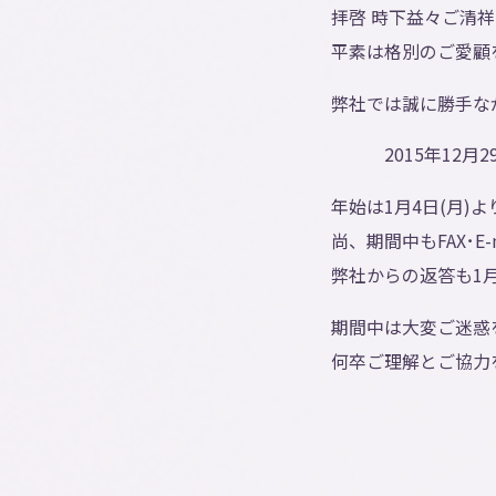
拝啓 時下益々ご清
平素は格別のご愛顧
弊社では誠に勝手な
2015年12月29日
年始は1月4日(月)
尚、期間中もFAX･
弊社からの返答も1月
期間中は大変ご迷惑
何卒ご理解とご協力