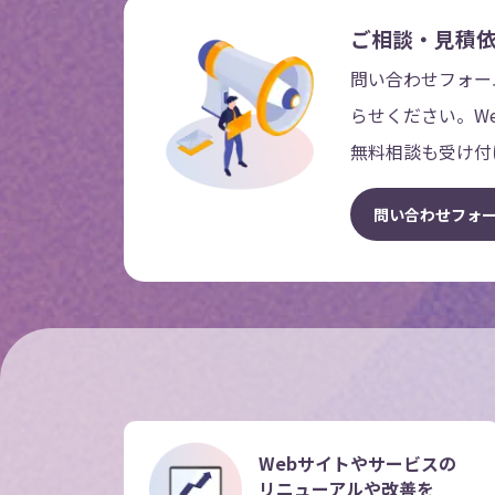
ご相談・見積
問い合わせフォー
らせください。W
無料相談も受け付
問
い
合
わ
せ
フ
ォ
Webサイトやサービスの
リニューアルや改善を