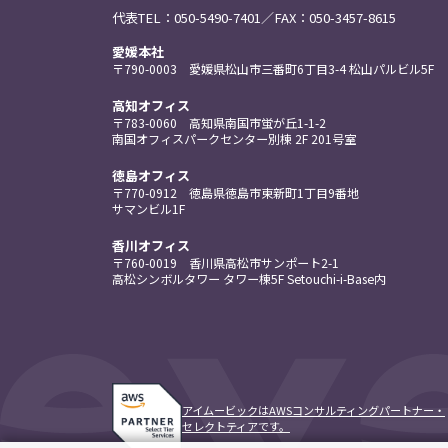
代表TEL：
050-5490-7401
／FAX：050-3457-8615
愛媛本社
〒790-0003
愛媛県松山市三番町
6丁目3-4
松山パルビル5F
高知オフィス
〒783-0060
高知県南国市蛍が丘
1-1-2
南国
オフィスパーク
センター
別棟 2F
201号室
徳島オフィス
〒770-0912
徳島県徳島市東新町
1丁目9番地
サマンビル1F
香川オフィス
〒760-0019
香川県高松市
サンポート
2-1
高松
シンボルタワー
タワー棟5F
Setouchi-i-Base内
アイムービックはAWSコンサルティングパートナー・
セレクトティアです。