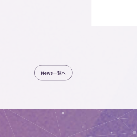
N
e
w
s
一
覧
へ