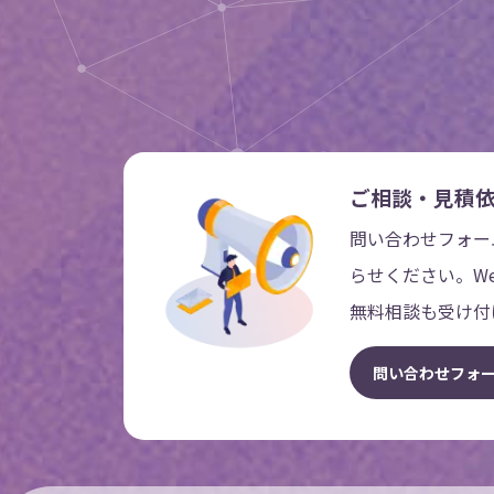
ご相談・見積
問い合わせフォー
らせください。W
無料相談も受け付
問
い
合
わ
せ
フ
ォ