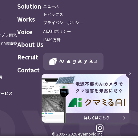
Solution
ニュース
トピックス
Works
ス
プライバシーポリシー
Voice
AI活用ポリシー
アプリ開発
ISMS方針
About Us
CMS構築
Recruit
Contact
×
(⁨⁩株)アイムービックはNagayaホールディン
開発
グスの一員です
サービス
© 2005 - 2026 eyemovic Inc.