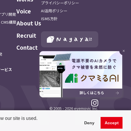
プライバシーポリシー
Voice
AI活用ポリシー
アプリ開発
ISMS方針
About Us
CMS構築
Recruit
Contact
×
(⁨⁩株)アイムービックはNagayaホールディン
開発
グスの一員です
サービス
© 2005 - 2026 eyemovic Inc.
 our site is used.
Deny
Accept