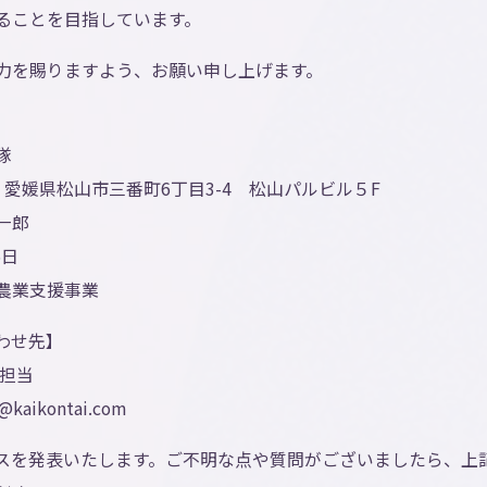
ることを目指しています。
力を賜りますよう、お願い申し上げます。
隊
03 愛媛県松山市三番町6丁目3-4 松山パルビル５F
一郎
5日
農業支援事業
わせ先】
報担当
aikontai.com
スを発表いたします。ご不明な点や質問がございましたら、上