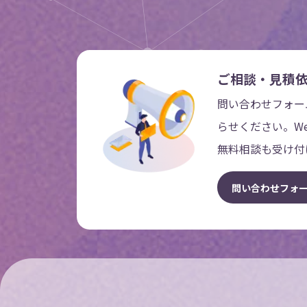
ご相談・見積
問い合わせフォー
らせください。W
無料相談も受け付
問
い
合
わ
せ
フ
ォ