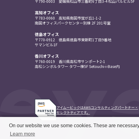
〒790-0003
愛媛県松山市三番町
6丁目3-4
松山パルビル5F
高知オフィス
〒783-0060
高知県南国市蛍が丘
1-1-2
南国
オフィスパーク
センター
別棟 2F
201号室
徳島オフィス
〒770-0912
徳島県徳島市東新町
1丁目9番地
サマンビル1F
香川オフィス
〒760-0019
香川県高松市
サンポート
2-1
高松
シンボルタワー
タワー棟5F
Setouchi-i-Base内
アイムービックはAWSコンサルティングパートナー・
セレクトティアです。
On our website we use some cookies. These are necessary fo
Learn more