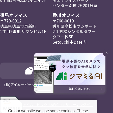
センター
別棟 2F
201号室
徳島オフィス
香川オフィス
〒770-0912
〒760-0019
徳島県徳島市東新町
香川県高松市
サンポート
1丁目9番地
サマンビル1F
2-1
高松
シンボルタワー
タワー棟5F
Setouchi-i-Base内
×
(⁨⁩株)アイムービックはNagayaホールディングスの一員です
アイムービックはAWSコンサルティングパー
トナー・セレクトティアです。
On our website we use some cookies. These