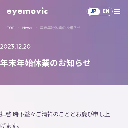
JP
EN
TOP
News
年末年始休業のお知らせ
Service
サ
ー
ビ
ス
Solution
2023.12.20
ソ
リ
ュ
ー
シ
ョ
ン
サ
ー
ビ
ス
年末年始休業のお知らせ
Works
制
作
事
例
Voice
関
わ
る
人
々
About Us
会
社
情
報
拝啓 時下益々ご清祥のこととお慶び申し上
Recruit
げます。
採
用
情
報