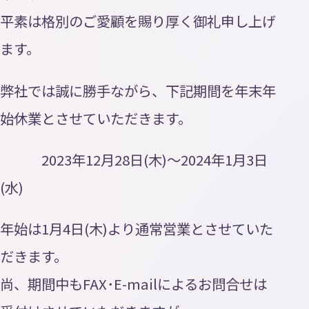
Contact
平素は格別のご愛顧を賜り厚く御礼申し上げ
お
問
い
合
わ
せ
ます。
ニュース
弊社では誠に勝手ながら、下記期間を年末年
トピックス
始休業とさせていただきます。
プライバシーポリシー
2023年12月28日(木)～2024年1月3日
AI活用ポリシー
(水)
ISMS方針
年始は1月4日(木)より通常営業とさせていた
だきます。
尚、期間中もFAX･E-mailによるお問合せは