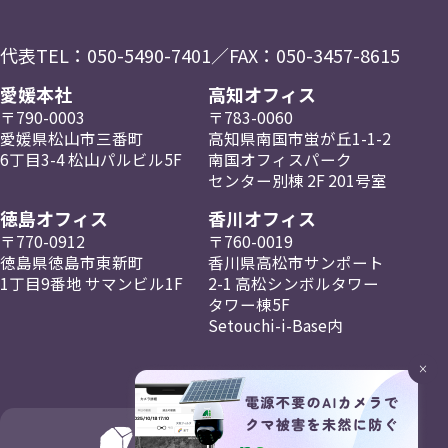
代表TEL：
050-5490-7401
／FAX：050-3457-8615
愛媛本社
高知オフィス
〒790-0003
〒783-0060
愛媛県松山市三番町
高知県南国市蛍が丘
1-1-2
6丁目3-4
松山パルビル5F
南国
オフィスパーク
センター
別棟 2F
201号室
徳島オフィス
香川オフィス
〒770-0912
〒760-0019
徳島県徳島市東新町
香川県高松市
サンポート
1丁目9番地
サマンビル1F
2-1
高松
シンボルタワー
タワー棟5F
Setouchi-i-Base内
×