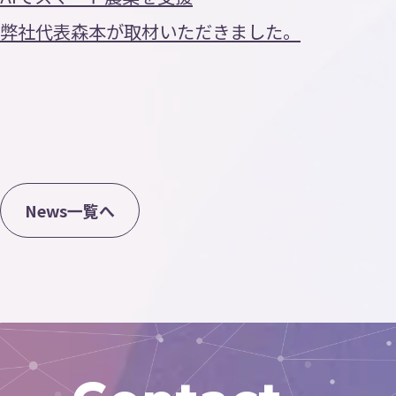
Contact
弊社代表森本が取材いただきました。
お
問
い
合
わ
せ
ニュース
トピックス
プライバシーポリシー
N
e
w
s
一
覧
へ
AI活用ポリシー
ISMS方針