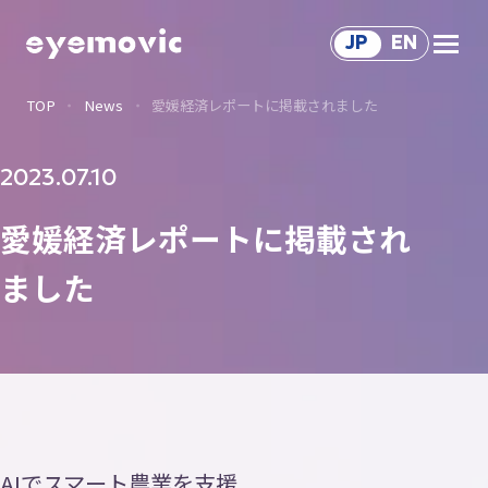
JP
EN
TOP
News
愛媛経済レポートに掲載されました
Service
サ
ー
ビ
ス
Solution
2023.07.10
ソ
リ
ュ
ー
シ
ョ
ン
サ
ー
ビ
ス
愛媛経済レポートに掲載され
Works
ました
制
作
事
例
Voice
関
わ
る
人
々
About Us
会
社
情
報
Recruit
AIでスマート農業を支援
採
用
情
報