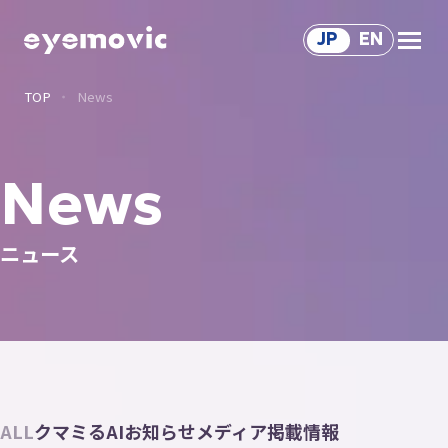
JP
EN
TOP
News
Service
サ
ー
ビ
ス
Solution
News
ソ
リ
ュ
ー
シ
ョ
ン
サ
ー
ビ
ス
Works
ニュース
制
作
事
例
Voice
関
わ
る
人
々
About Us
会
社
情
報
Recruit
ALL
クマミるAI
お知らせ
メディア掲載情報
採
用
情
報