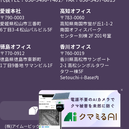
愛媛本社
高知オフィス
〒790-0003
〒783-0060
愛媛県松山市三番町
高知県南国市蛍が丘
1-1-2
6丁目3-4
松山パルビル5F
南国
オフィスパーク
センター
別棟 2F
201号室
徳島オフィス
香川オフィス
〒770-0912
〒760-0019
徳島県徳島市東新町
香川県高松市
サンポート
1丁目9番地
サマンビル1F
2-1
高松
シンボルタワー
タワー棟5F
Setouchi-i-Base内
×
(⁨⁩株)アイムービックはNagayaホールディングスの一員です