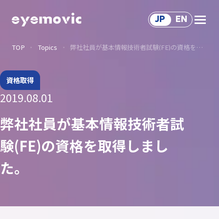
JP
EN
TOP
Topics
弊社社員が基本情報技術者試験(FE)の資格を取得しました。
Service
サ
ー
ビ
ス
Solution
資格取得
2019.08.01
ソ
リ
ュ
ー
シ
ョ
ン
サ
ー
ビ
ス
Works
弊社社員が基本情報技術者試
制
作
事
例
Voice
験(FE)の資格を取得しまし
関
わ
る
人
々
た。
About Us
会
社
情
報
Recruit
採
用
情
報