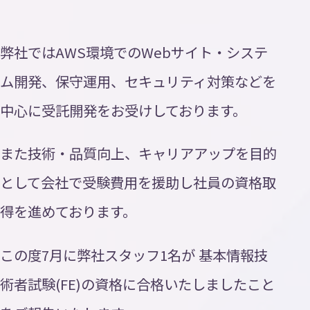
Contact
お
問
い
合
わ
せ
弊社ではAWS環境でのWebサイト・システ
ニュース
ム開発、保守運用、セキュリティ対策などを
中心に受託開発をお受けしております。
トピックス
プライバシーポリシー
また技術・品質向上、キャリアアップを目的
AI活用ポリシー
として会社で受験費用を援助し社員の資格取
ISMS方針
得を進めております。
この度7月に弊社スタッフ1名が 基本情報技
術者試験(FE)の資格に合格いたしましたこと