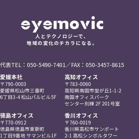
人とテクノロジーで、
地域の変化のチカラになる。
代表TEL：
050-5490-7401
／FAX：050-3457-8615
愛媛本社
高知オフィス
〒790-0003
〒783-0060
愛媛県松山市三番町
高知県南国市蛍が丘
1-1-2
6丁目3-4
松山パルビル5F
南国
オフィスパーク
センター
別棟 2F
201号室
徳島オフィス
香川オフィス
〒770-0912
〒760-0019
徳島県徳島市東新町
香川県高松市
サンポート
1丁目9番地
サマンビル1F
2-1
高松
シンボルタワー