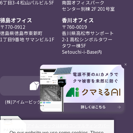
6丁目3-4
松山パルビル5F
南国
オフィスパーク
センター
別棟 2F
201号室
徳島オフィス
香川オフィス
〒770-0912
〒760-0019
徳島県徳島市東新町
香川県高松市
サンポート
1丁目9番地
サマンビル1F
2-1
高松
シンボルタワー
タワー棟5F
Setouchi-i-Base内
×
(⁨⁩株)アイムービックはNagayaホールディングスの一員です
アイムービックはAWSコンサルティングパー
トナー・セレクトティアです。
On our website we use some cookies. These