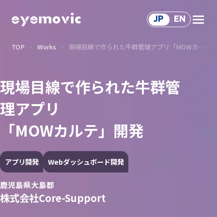
JP
EN
TOP
Works
現場目線で作られた牛群管理アプリ「MOWカルテ」開発
Service
サ
ー
ビ
ス
Solution
現場目線で作られた牛群管
ソ
リ
ュ
ー
シ
ョ
ン
サ
ー
ビ
ス
理アプリ
Works
「MOWカルテ」開発
制
作
事
例
Voice
関
わ
る
人
々
アプリ開発
Webダッシュボード開発
About Us
鹿児島県大島郡
会
社
情
報
Recruit
株式会社Core-Support
採
用
情
報