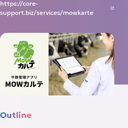
https://core-
Contact
support.biz/services/mowkarte
お
問
い
合
わ
せ
ニュース
トピックス
プライバシーポリシー
AI活用ポリシー
ISMS方針
Outline