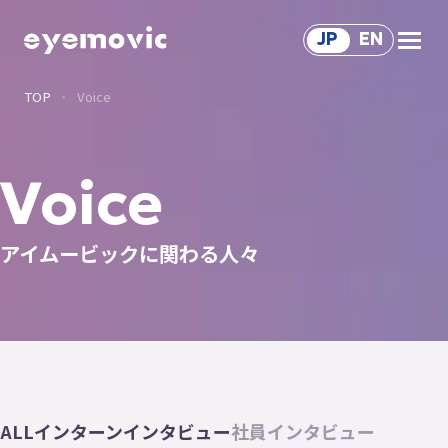
JP
EN
TOP
Voice
Service
サ
ー
ビ
ス
Solution
Voice
ソ
リ
ュ
ー
シ
ョ
ン
サ
ー
ビ
ス
Works
アイムービックに関わる人々
制
作
事
例
Voice
関
わ
る
人
々
About Us
会
社
情
報
Recruit
ALL
インターンインタビュー
社員インタビュー
採
用
情
報