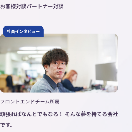
Contact
お客様対談
パートナー対談
お
問
い
合
わ
せ
社員インタビュー
ニュース
トピックス
プライバシーポリシー
AI活用ポリシー
ISMS方針
フロントエンドチーム所属
頑張ればなんとでもなる！ そんな夢を持てる会社
です。