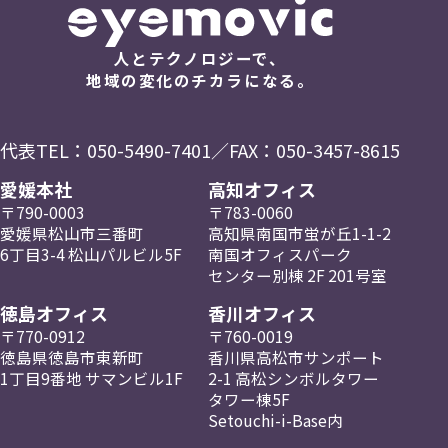
人とテクノロジーで、
地域の変化のチカラになる。
代表TEL：
050-5490-7401
／FAX：050-3457-8615
愛媛本社
高知オフィス
〒790-0003
〒783-0060
愛媛県松山市三番町
高知県南国市蛍が丘
1-1-2
6丁目3-4
松山パルビル5F
南国
オフィスパーク
センター
別棟 2F
201号室
徳島オフィス
香川オフィス
〒770-0912
〒760-0019
徳島県徳島市東新町
香川県高松市
サンポート
1丁目9番地
サマンビル1F
2-1
高松
シンボルタワー
タワー棟5F
Setouchi-i-Base内