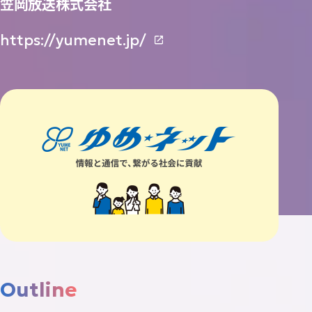
笠岡放送株式会社
Contact
https://yumenet.jp/
お
問
い
合
わ
せ
ニュース
トピックス
プライバシーポリシー
AI活用ポリシー
ISMS方針
Outline