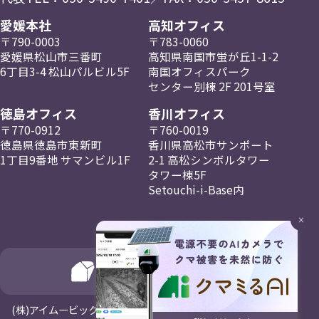
愛媛本社
高知オフィス
〒790-0003
〒783-0060
愛媛県松山市三番町
高知県南国市蛍が丘
1-1-2
6丁目3-4
松山パルビル5F
南国
オフィスパーク
センター
別棟 2F
201号室
徳島オフィス
香川オフィス
〒770-0912
〒760-0019
徳島県徳島市東新町
香川県高松市
サンポート
1丁目9番地
サマンビル1F
2-1
高松
シンボルタワー
タワー棟5F
Setouchi-i-Base内
×
(⁨⁩株)アイムービックはNagayaホールディングスの一員です