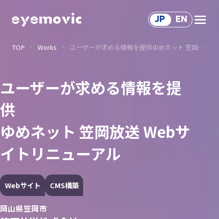
JP
EN
TOP
Works
ユーザーが求める情報を提供ゆめネット 笠岡放送 Webサイトリニューアル
Service
サ
ー
ビ
ス
Solution
ユーザーが求める情報を提
ソ
リ
ュ
ー
シ
ョ
ン
サ
ー
ビ
ス
供
Works
ゆめネット 笠岡放送 Webサ
制
作
事
例
Voice
イトリニューアル
関
わ
る
人
々
About Us
Webサイト
CMS構築
会
社
情
報
Recruit
岡山県笠岡市
採
用
情
報