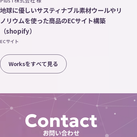
Plus i 株式会社 様
地球に優しいサスティナブル素材ウールやリ
ノリウムを使った商品のECサイト構築
（shopify）
ECサイト
W
o
r
k
s
を
す
べ
て
見
る
Contact
お問い合わせ