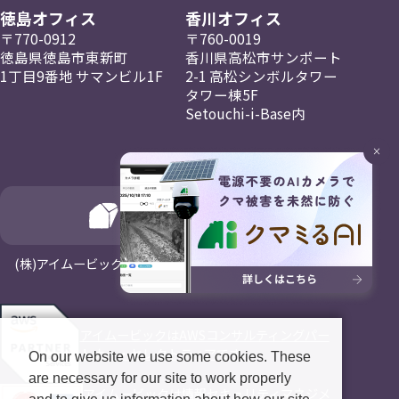
徳島オフィス
香川オフィス
〒770-0912
〒760-0019
徳島県徳島市東新町
香川県高松市
サンポート
1丁目9番地
サマンビル1F
2-1
高松
シンボルタワー
タワー棟5F
Setouchi-i-Base内
×
(⁨⁩株)アイムービックはNagayaホールディングスの一員です
アイムービックはAWSコンサルティングパー
トナー・セレクトティアです。
On our website we use some cookies. These
are necessary for our site to work properly
アイムービックは情報セキュリティマネジメ