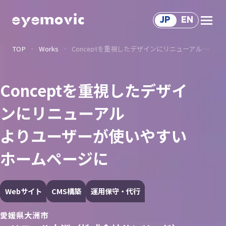
JP
EN
TOP
Works
Conceptを重視したデザインにリニューアルよりユーザーが使いやすいホームページに
Service
サ
ー
ビ
ス
Solution
Conceptを重視したデザイ
ソ
リ
ュ
ー
シ
ョ
ン
サ
ー
ビ
ス
ンにリニューアル
Works
よりユーザーが使いやすい
制
作
事
例
Voice
ホームページに
関
わ
る
人
々
About Us
Webサイト
CMS構築
運用保守・代行
会
社
情
報
Recruit
愛媛県大洲市
採
用
情
報