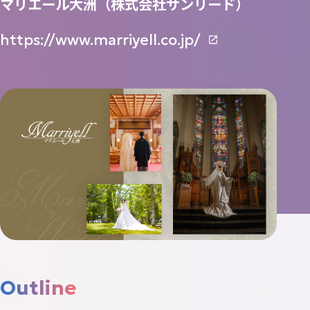
マリエール大洲（株式会社サンリード）
Contact
https://www.marriyell.co.jp/
お
問
い
合
わ
せ
ニュース
トピックス
プライバシーポリシー
AI活用ポリシー
ISMS方針
Outline