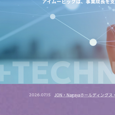
アイムービックは、
事業成長を支
コーポレートサイトリニューアル
が外部への情報発信の強化と、内
1
部への成長を促すきっかけに繋が
メ
る。
JON・Nagayaホールディング
2026.07.15
ANAシステムズ株式会社 様
体
リ
お盆期間の営業について
2026.07.28
【出展情報】「クマミるAI」が展
2026.07.22
JON・Nagayaホールディング
2026.07.15
お盆期間の営業について
2026.07.28