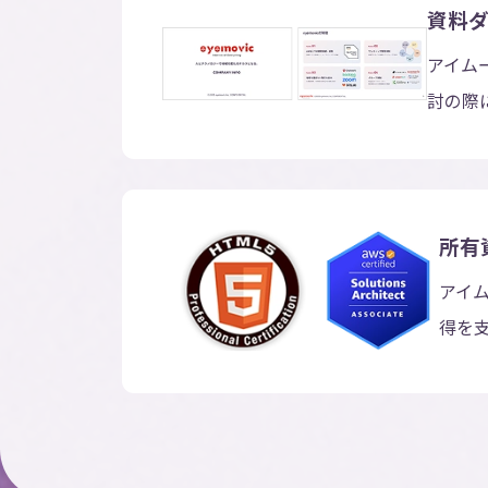
資料
アイム
討の際
所有
アイ
得を