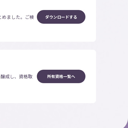
とめました。ご検
ダ
ウ
ン
ロ
ー
ド
す
る
を醸成し、資格取
所
有
資
格
一
覧
へ