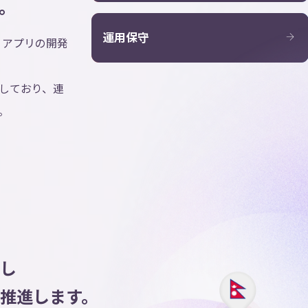
。
運用保守
、アプリの開発
しており、連
。
し
推進します。