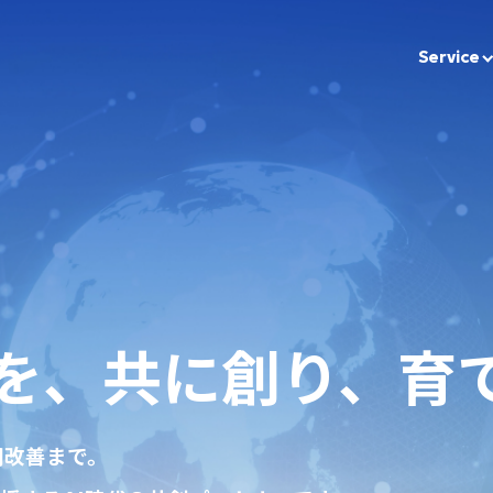
Service
スを、共に創り、育
用改善まで。
マミるAI
お客様対談