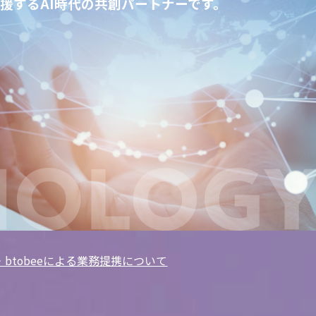
援するAI時代の共創パートナーです。
三浦工業×アイムービック。
連携から誕生した、船の安全
0分で導入可能！電源不要なAIカ
える『i-MITEC』
ラでクマ被害を未然に防ぐ自治
ス・btobeeによる業務提携について
向けシステム「クマミるAI」を
三浦工業株式会社様
リース
示会「地域×Tech 東北」に参加します
ス・btobeeによる業務提携について