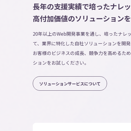
長年の支援実績で培ったナレッ
高付加価値のソリューションを
20年以上のWeb開発事業を通し、培ったナレ
て、業界に特化した自社ソリューションを開発
お客様のビジネスの成長、競争力を高めるため
ションをお試しください。
ソ
リ
ュ
ー
シ
ョ
ン
サ
ー
ビ
ス
に
つ
い
て