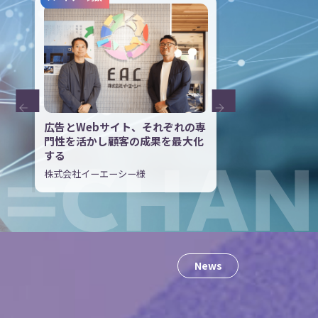
密な
広告とWebサイト、それぞれの専
リニューアルプロ
を支
門性を活かし顧客の成果を最大化
て、プロモーショ
する
の当事者意識が高
株式会社イーエーシー様
株式会社宮川製作所 
N
e
w
s