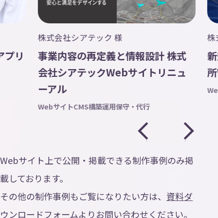
Contact
お
問
い
合
わ
せ
株式会社シアテック 様
株式
プリ
事業内容の再定義と情報設計 株式
新
ニュース
会社シアテックWebサイトリニュ
所W
トピックス
ーアル
Web
プライバシーポリシー
Webサイト
CMS構築
運用保守・代行
AI活用ポリシー
ISMS方針
Webサイト上で公開・掲載できる制作事例のみ掲
載しております。
その他の制作事例もご覧になりたい方は、
資料ダ
ウンロードフォーム
よりお問い合わせください。