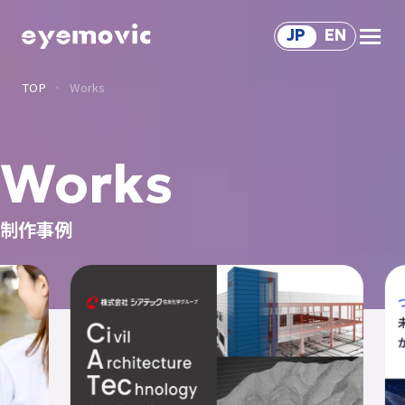
JP
EN
TOP
Works
Service
サ
ー
ビ
ス
Solution
Works
ソ
リ
ュ
ー
シ
ョ
ン
サ
ー
ビ
ス
Works
制作事例
制
作
事
例
Voice
関
わ
る
人
々
About Us
会
社
情
報
Recruit
採
用
情
報