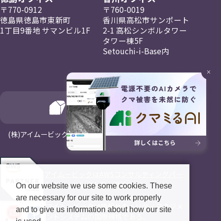
〒770-0912
〒760-0019
徳島県徳島市東新町
香川県高松市
サンポート
1丁目9番地
サマンビル1F
2-1
高松
シンボルタワー
タワー棟5F
Setouchi-i-Base内
×
(⁨⁩株)アイムービックはNagayaホールディングスの一員です
アイムービックはAWSコンサルティングパー
トナー・セレクトティアです。
On our website we use some cookies. These
are necessary for our site to work properly
アイムービックは情報セキュリティマネジメ
and to give us information about how our site
ントシステムの国際規格である、